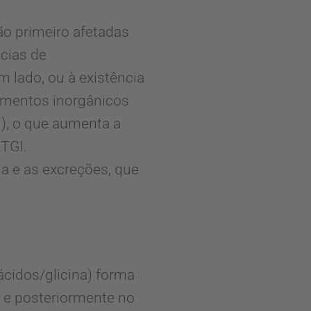
ão primeiro afetadas
cias de
 lado, ou à existência
lementos inorgânicos
I), o que aumenta a
TGI.
a e as excreções, que
cidos/glicina) forma
) e posteriormente no