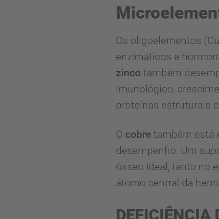
Microelemen
Os oligoelementos (C
enzimáticos e hormona
zinco
também desempenh
imunológico, crescime
proteínas estruturais 
O
cobre
também está e
desempenho. Um supr
ósseo ideal, tanto no
átomo central da hemo
DEFICIÊNCIA