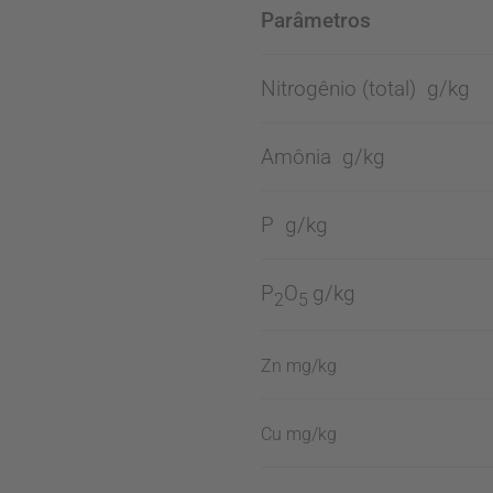
Parâmetros
Nitrogênio (total) g/kg
Amônia g/kg
P g/kg
P
O
g/kg
2
5
Zn mg/kg
Cu mg/kg