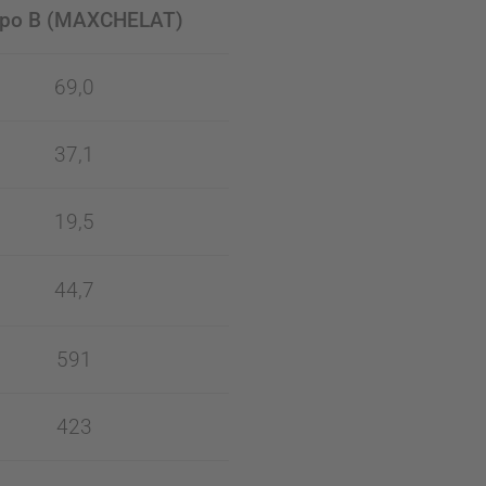
po B (
MAXCHELAT)
69,0
37,1
19,5
44,7
591
423