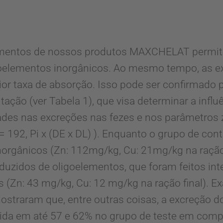
elementos de nossos produtos MAXCHELAT permi
elementos inorgânicos. Ao mesmo tempo, as 
ior taxa de absorção. Isso pode ser confirmado
ação (ver Tabela 1), que visa determinar a infl
des nas excreções nas fezes e nos parâmetros 
 192, Pi x (DE x DL) ). Enquanto o grupo de cont
orgânicos (Zn: 112mg/kg, Cu: 21mg/kg na ração 
eduzidos de oligoelementos, que foram feitos i
(Zn: 43 mg/kg, Cu: 12 mg/kg na ração final). 
ostraram que, entre outras coisas, a excreção 
uzida em até 57 e 62% no grupo de teste em co