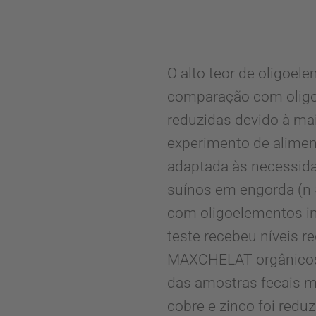
O alto teor de oligo
comparação com oligo
reduzidas devido à ma
experimento de aliment
adaptada às necessida
suínos em engorda (n =
com oligoelementos in
teste recebeu níveis r
MAXCHELAT orgânicos 
das amostras fecais m
cobre e zinco foi red