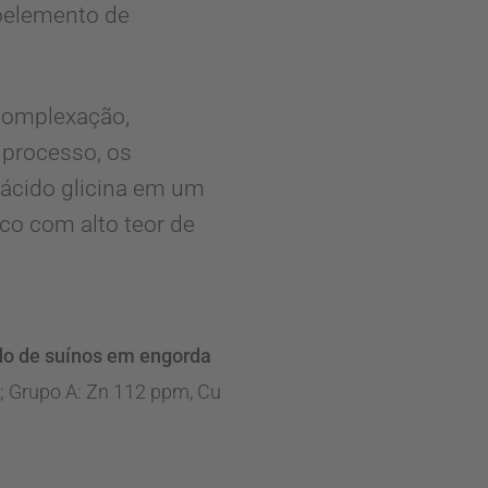
goelemento de
 complexação,
 processo, os
ácido glicina em um
co com alto teor de
ido de suínos em engorda
o; Grupo A: Zn 112 ppm, Cu