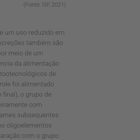
(Fonte: ISF, 2021)
te um uso reduzido em
excreções também são
 por meio de um
uência da alimentação
zootecnológicos de
role foi alimentado
final), o grupo de
nteiramente com
Exames subsequentes
dos oligoelementos
mparação com o grupo