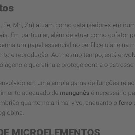
tos
u, Fe, Mn, Zn) atuam como catalisadores em nu
is. Em particular, além de atuar como cofator p
a um papel essencial no perfil celular e na m
nto e reprodução. Ao mesmo tempo, está envolv
colágeno e queratina e protege contra o estresse 
nvolvido em uma ampla gama de funções relaci
imento adequado de
manganês
é necessário pa
 embrião quanto no animal vivo, enquanto o
ferro
globina.
 DE MICROELEMENTOS