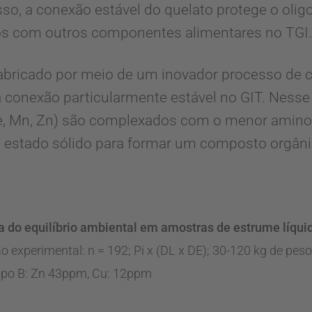
so, a conexão estável do quelato protege o oli
s com outros componentes alimentares no TGI.
fabricado por meio de um inovador processo de
a conexão particularmente estável no GIT. Nesse
Fe, Mn, Zn) são complexados com o menor amino
 estado sólido para formar um composto orgâni
a do equilíbrio ambiental em amostras de estrume líqu
o experimental: n = 192; Pi x (DL x DE); 30-120 kg de pes
upo B: Zn 43ppm, Cu: 12ppm